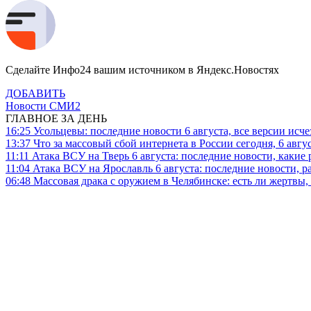
Сделайте Инфо24 вашим источником в Яндекс.Новостях
ДОБАВИТЬ
Новости СМИ2
ГЛАВНОЕ ЗА ДЕНЬ
16:25
Усольцевы: последние новости 6 августа, все версии исч
13:37
Что за массовый сбой интернета в России сегодня, 6 авгу
11:11
Атака ВСУ на Тверь 6 августа: последние новости, какие р
11:04
Атака ВСУ на Ярославль 6 августа: последние новости, р
06:48
Массовая драка с оружием в Челябинске: есть ли жертвы