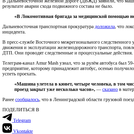
В Дальневосточной железной дороге (ДВЖД) заявили, что маши
результате аварии схода подвижного состава не было.
«В Локомотивная бригада за медицинской помощью не
Дальневосточная транспортная прокуратура
доложила
, что ло
инцидента.
В пресс-службе Восточного межрегионального следственного 
движения и эксплуатации железнодорожного транспорта, повле
ДТП. Они проводят следственные и процессуальные действия.
Телеграм-канал Amur Mash узнал, что за рулём автобуса был 
предприятие, которому принадлежит автобус, осенью получило
успеть проехать.
«Машина улетела в кювет, четыре человека, в том ч
проезд закрыт уже несколько часов»,
—
сказано
в матер
Ранее
сообщалось
, что в Ленинградской области грузовой поез
ПОДЕЛИТЬСЯ В
Telegram
Vkontakte