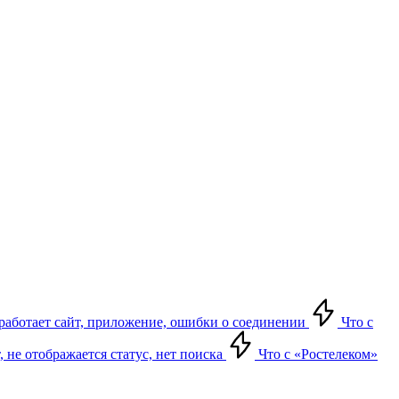
е работает сайт, приложение, ошибки о соединении
Что с
т, не отображается статус, нет поиска
Что с «Ростелеком»