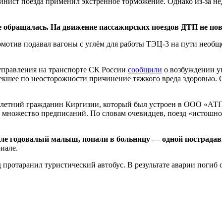
нист поезда применил экстренное торможение. Однако из-за нед
 обращалась. На движение пассажирских поездов ДТП не по
комотив подавал вагоны с углём для работы ТЭЦ-3 на пути необ
управления на транспорте СК России
сообщили
о возбуждении уг
кшее по неосторожности причинение тяжкого вреда здоровью. С
59-летний гражданин Киргизии, который был устроен в ООО «АТП
 множество предписаний. По словам очевидцев, поезд «истошно 
исле годовалый малыш, попали в больницу — одной пострада
иале.
д протаранил туристический автобус. В результате аварии погиб 