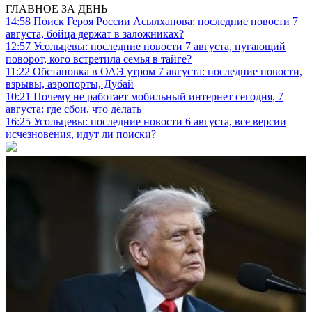
ГЛАВНОЕ ЗА ДЕНЬ
14:58
Поиск Героя России Асылханова: последние новости 7
августа, бойца держат в заложниках?
12:57
Усольцевы: последние новости 7 августа, пугающий
поворот, кого встретила семья в тайге?
11:22
Обстановка в ОАЭ утром 7 августа: последние новости,
взрывы, аэропорты, Дубай
10:21
Почему не работает мобильный интернет сегодня, 7
августа: где сбои, что делать
16:25
Усольцевы: последние новости 6 августа, все версии
исчезновения, идут ли поиски?