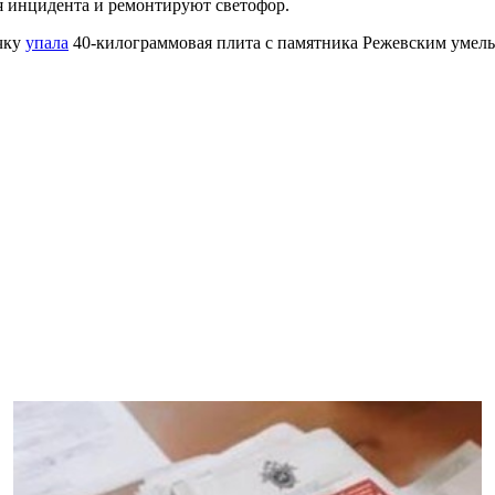
ия инцидента и ремонтируют светофор.
очку
упала
40-килограммовая плита с памятника Режевским умельц