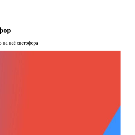
ы
фор
 на неё светофора