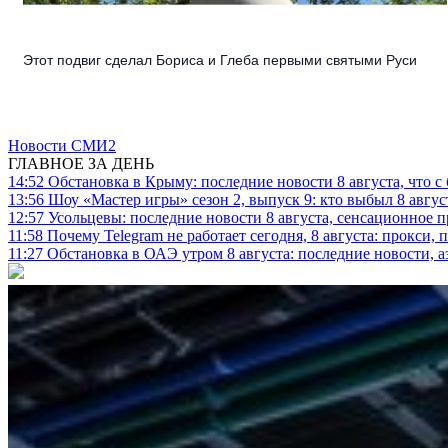
Этот подвиг сделал Бориса и Глеба первыми святыми Руси
Новости СМИ2
ГЛАВНОЕ ЗА ДЕНЬ
14:52
Обстановка в Крыму: последние новости 8 августа, что с
13:56
Шоу «Мастер игры» сезон 2, выпуск 9: кто выбыл 8 авгус
12:57
Усольцевы: последние новости 8 августа, сенсационное 
11:58
Почему Telegram не работает сегодня, 8 августа: прокси, 
11:27
Обстановка в ОАЭ утром 8 августа: последние новости, 