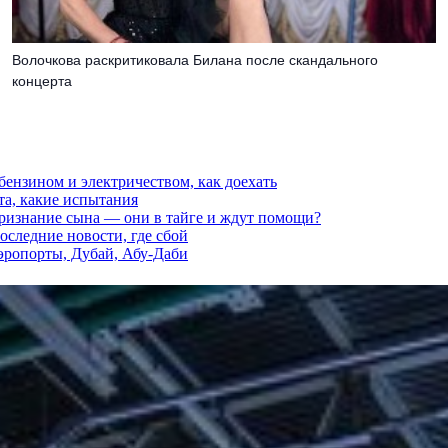
Волочкова раскритиковала Билана после скандального
концерта
 бензином и электричеством, как доехать
та, какие испытания
признание сына — они в тайге и ждут помощи?
последние новости, где сбой
аэропорты, Дубай, Абу-Даби