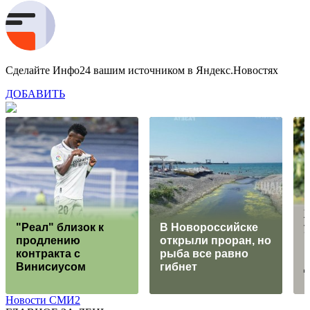
Сделайте Инфо24 вашим источником в Яндекс.Новостях
ДОБАВИТЬ
"Реал" близок к
В Новороссийске
у
продлению
открыли проран, но
н
контракта с
рыба все равно
п
Винисиусом
гибнет
Новости СМИ2