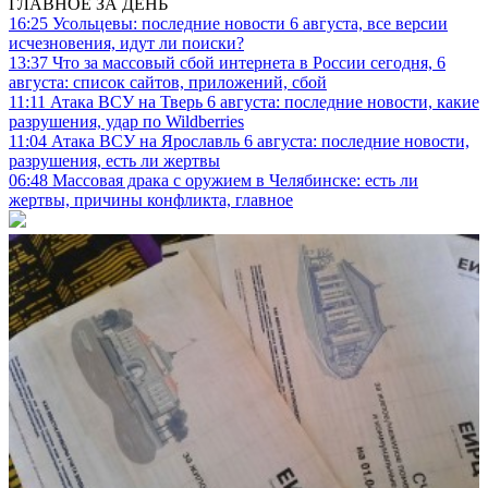
ГЛАВНОЕ ЗА ДЕНЬ
16:25
Усольцевы: последние новости 6 августа, все версии
исчезновения, идут ли поиски?
13:37
Что за массовый сбой интернета в России сегодня, 6
августа: список сайтов, приложений, сбой
11:11
Атака ВСУ на Тверь 6 августа: последние новости, какие
разрушения, удар по Wildberries
11:04
Атака ВСУ на Ярославль 6 августа: последние новости,
разрушения, есть ли жертвы
06:48
Массовая драка с оружием в Челябинске: есть ли
жертвы, причины конфликта, главное