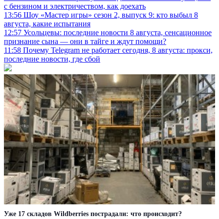
с бензином и электричеством, как доехать
13:56
Шоу «Мастер игры» сезон 2, выпуск 9: кто выбыл 8
августа, какие испытания
12:57
Усольцевы: последние новости 8 августа, сенсационное
признание сына — они в тайге и ждут помощи?
11:58
Почему Telegram не работает сегодня, 8 августа: прокси,
последние новости, где сбой
Уже 17 складов Wildberries пострадали: что происходит?