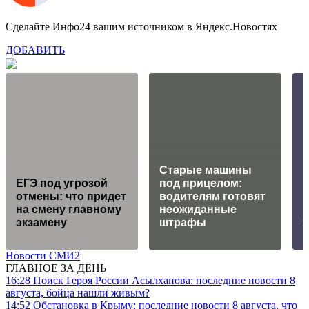
Сделайте Инфо24 вашим источником в Яндекс.Новостях
ДОБАВИТЬ
Старые машины
ЕГЭ под угрозой
под прицелом:
"
отмены: что придет
водителям готовят
на смену главному
неожиданные
экзамену
штрафы
Новости СМИ2
ГЛАВНОЕ ЗА ДЕНЬ
16:28
Поиск Героя России Асылханова: последние новости 8
августа, бойца нашли живым?
14:52
Обстановка в Крыму: последние новости 8 августа, что