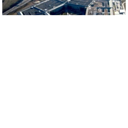
Необычная цепь самоубийств произошла в Пентагоне
РЕКЛАМА • ООО СТРОИТЕЛЬНЫЙ ТОРГОВЫЙ ДОМ «ПЕТРОВИЧ». ИНН: 7802348846