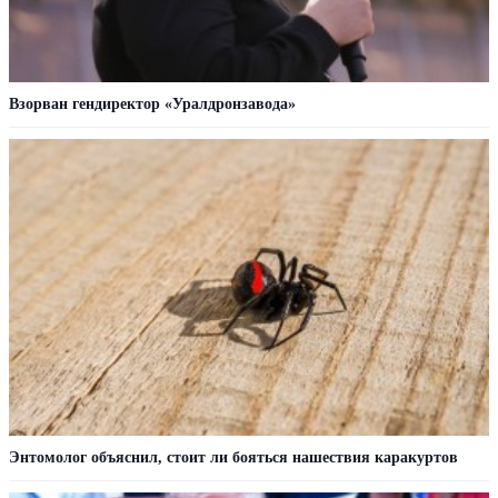
Взорван гендиректор «Уралдронзавода»
Энтомолог объяснил, стоит ли бояться нашествия каракуртов