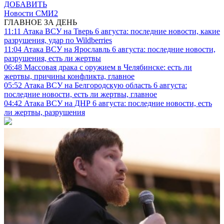
ДОБАВИТЬ
Новости СМИ2
ГЛАВНОЕ ЗА ДЕНЬ
11:11
Атака ВСУ на Тверь 6 августа: последние новости, какие
разрушения, удар по Wildberries
11:04
Атака ВСУ на Ярославль 6 августа: последние новости,
разрушения, есть ли жертвы
06:48
Массовая драка с оружием в Челябинске: есть ли
жертвы, причины конфликта, главное
05:52
Атака ВСУ на Белгородскую область 6 августа:
последние новости, есть ли жертвы, главное
04:42
Атака ВСУ на ДНР 6 августа: последние новости, есть
ли жертвы, разрушения