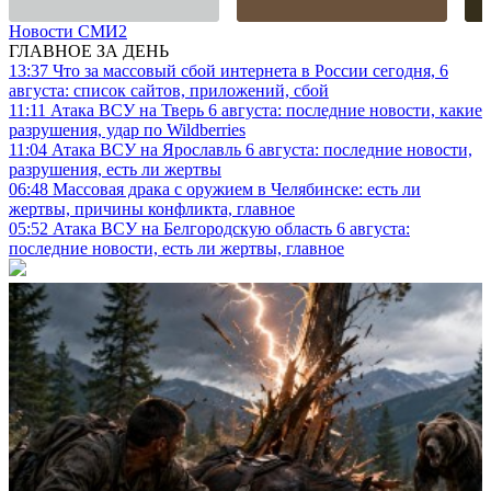
Новости СМИ2
ГЛАВНОЕ ЗА ДЕНЬ
13:37
Что за массовый сбой интернета в России сегодня, 6
августа: список сайтов, приложений, сбой
11:11
Атака ВСУ на Тверь 6 августа: последние новости, какие
разрушения, удар по Wildberries
11:04
Атака ВСУ на Ярославль 6 августа: последние новости,
разрушения, есть ли жертвы
06:48
Массовая драка с оружием в Челябинске: есть ли
жертвы, причины конфликта, главное
05:52
Атака ВСУ на Белгородскую область 6 августа:
последние новости, есть ли жертвы, главное