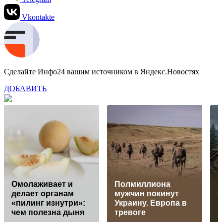
Vkontakte
Сделайте Инфо24 вашим источником в Яндекс.Новостях
ДОБАВИТЬ
Омолаживает и
Полмиллиона
делает органам
мужчин покинут
о
«пилинг изнутри»:
Украину. Европа в
п
чем полезна дыня
тревоге