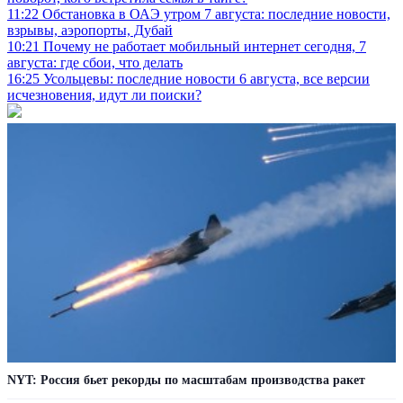
11:22
Обстановка в ОАЭ утром 7 августа: последние новости,
взрывы, аэропорты, Дубай
10:21
Почему не работает мобильный интернет сегодня, 7
августа: где сбои, что делать
16:25
Усольцевы: последние новости 6 августа, все версии
исчезновения, идут ли поиски?
NYT: Россия бьет рекорды по масштабам производства ракет