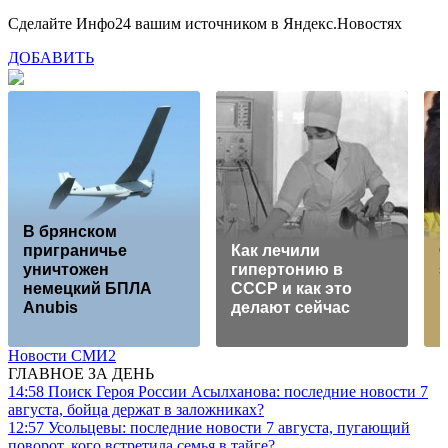
Сделайте Инфо24 вашим источником в Яндекс.Новостях
ДОБАВИТЬ
В брянском
приграничье
Как лечили
уничтожен
гипертонию в
немецкий БПЛА
СССР и как это
Anubis
делают сейчас
в
Новости СМИ2
ГЛАВНОЕ ЗА ДЕНЬ
14:58
Поиск Героя России Асылханова: последние новости 7
августа, бойца держат в заложниках?
12:57
Усольцевы: последние новости 7 августа, пугающий
поворот, кого встретила семья в тайге?