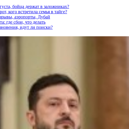
густа, бойца держат в заложниках?
от, кого встретила семья в тайге?
взрывы, аэропорты, Дубай
а: где сбои, что делать
езновения, идут ли поиски?