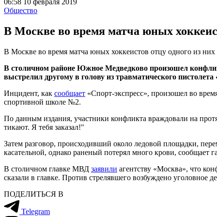
06:58 10 февраля 2019
Общество
В Москве во время матча юных хоккеист
В Москве во время матча юных хоккеистов отцу одного из них
В столичном районе Южное Медведково произошел конфликт 
выстрелил другому в голову из травматического пистолета 
Инцидент, как
сообщает
«Спорт-экспресс», произошел во время
спортивной школе №2.
По данным издания, участники конфликта враждовали на протяж
тикают. Я тебя заказал!"
Затем разговор, происходивший около ледовой площадки, пере
касательной, однако раненый потерял много крови, сообщает га
В столичном главке МВД
заявили
агентству «Москва», что кон
сказали в главке. Против стрелявшего возбуждено уголовное де
ПОДЕЛИТЬСЯ В
Telegram