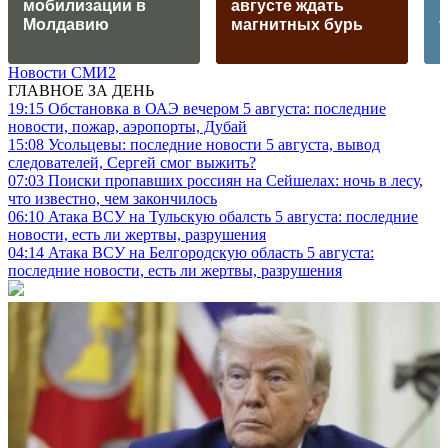
мобилизации в
августе ждать
Молдавию
магнитных бурь
Новости СМИ2
ГЛАВНОЕ ЗА ДЕНЬ
19:15
Обстановка в ОАЭ вечером 5 августа: последние
новости, пожар, аэропорты, Дубай
15:08
Усольцевы: последние новости 5 августа, вывод
следователей, Сергей смог выжить?
07:03
Поиски пропавших россиян на Сейшелах: ночь в лесу,
что известно, чем закончилось
06:10
Атака ВСУ на Тульскую обалсть 5 августа: последние
новости, есть ли жертвы, разрушения
04:14
Атака ВСУ на Белгородскую область 5 августа:
последние новости, есть ли жертвы, разрушения