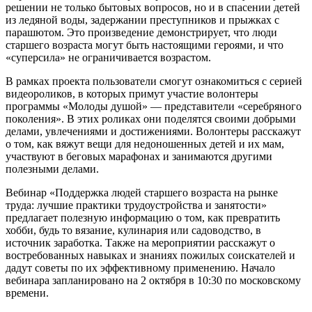
решении не только бытовых вопросов, но и в спасении детей
из ледяной воды, задержании преступников и прыжках с
парашютом. Это произведение демонстрирует, что люди
старшего возраста могут быть настоящими героями, и что
«суперсила» не ограничивается возрастом.
В рамках проекта пользователи смогут ознакомиться с серией
видеороликов, в которых примут участие волонтеры
программы «Молоды душой» — представители «серебряного
поколения». В этих роликах они поделятся своими добрыми
делами, увлечениями и достижениями. Волонтеры расскажут
о том, как вяжут вещи для недоношенных детей и их мам,
участвуют в беговых марафонах и занимаются другими
полезными делами.
Вебинар «Поддержка людей старшего возраста на рынке
труда: лучшие практики трудоустройства и занятости»
предлагает полезную информацию о том, как превратить
хобби, будь то вязание, кулинария или садоводство, в
источник заработка. Также на мероприятии расскажут о
востребованных навыках и знаниях пожилых соискателей и
дадут советы по их эффективному применению. Начало
вебинара запланировано на 2 октября в 10:30 по московскому
времени.