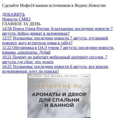
Сделайте Инфо24 вашим источником в Яндекс.Новостях
ДОБАВИТЬ
Новости СМИ2
ГЛАВНОЕ ЗА ДЕНЬ
14:58
Поиск Героя России Асылханова: последние новости 7
августа, бойца держат в заложниках?
12:57
Усольцевы: последние новости 7 августа, пугающий
поворот, кого встретила семья в тайге?
11:22
Обстановка в ОАЭ утром 7 августа: последние новости,
взрывы, аэропорты, Дубай
10:21
Почему не работает мобильный интернет сегодня, 7
августа: где сбои, что делать
16:25
Усольцевы: последние новости 6 августа, все версии
исчезновения, идут ли поиски?
РЕКЛАМА • ООО «ДРУЖБА» ИНН 9704146411