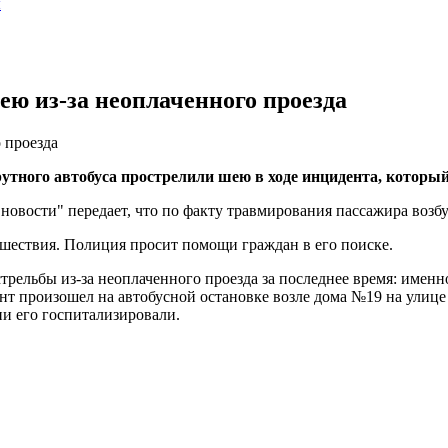
ы
ею из-за неоплаченного проезда
 проезда
тного автобуса прострелили шею в ходе инцидента, который
овости" передает, что по факту травмирования пассажира возбу
шествия. Полиция просит помощи граждан в его поиске.
стрельбы из-за неоплаченного проезда за последнее время: имен
нт произошел на автобусной остановке возле дома №19 на ули
ии его госпитализировали.