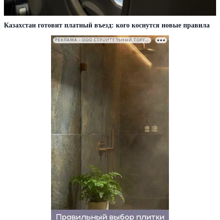
Казахстан готовит платный въезд: кого коснутся новые правила
РЕКЛАМА • ООО СТРОИТЕЛЬНЫЙ ТОРГОВЫЙ ДОМ «ПЕТРОВИЧ». ИНН: 7802348846