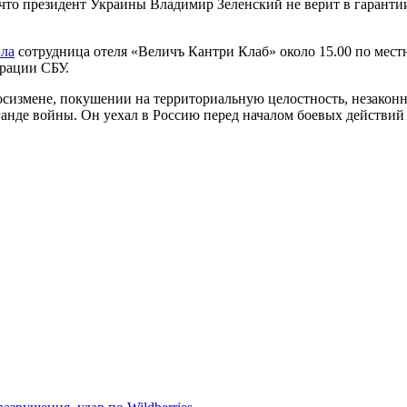
что президент Украины Владимир Зеленский не верит в гарантии
ла
сотрудница отеля «Величъ Кантри Клаб» около 15.00 по местн
рации СБУ.
госизмене, покушении на территориальную целостность, незако
нде войны. Он уехал в Россию перед началом боевых действий 