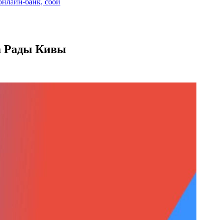
 онлайн-банк, сбой
та Рады Кивы