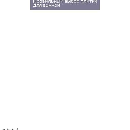
д. 6, к. 1