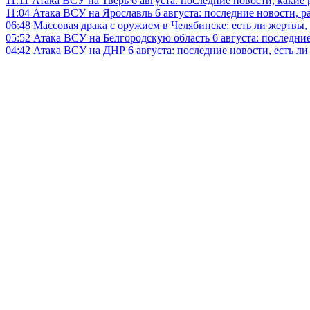
11:11
Атака ВСУ на Тверь 6 августа: последние новости, какие р
11:04
Атака ВСУ на Ярославль 6 августа: последние новости, р
06:48
Массовая драка с оружием в Челябинске: есть ли жертвы
05:52
Атака ВСУ на Белгородскую область 6 августа: последние
04:42
Атака ВСУ на ДНР 6 августа: последние новости, есть л