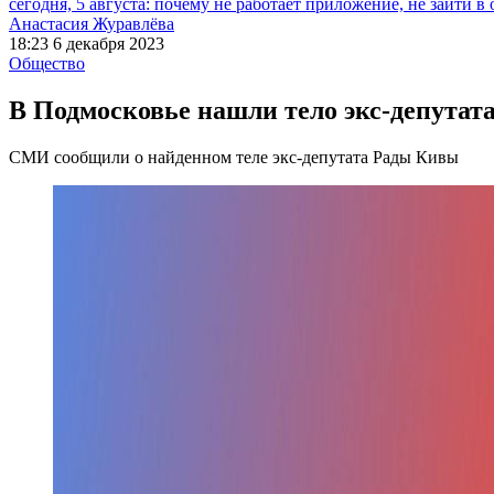
сегодня, 5 августа: почему не работает приложение, не зайти в
Анастасия Журавлёва
18:23 6 декабря 2023
Общество
В Подмосковье нашли тело экс-депута
СМИ сообщили о найденном теле экс-депутата Рады Кивы