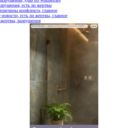
азрушения, удар по Wildberries
азрушения, есть ли жертвы
, причины конфликта, главное
 новости, есть ли жертвы, главное
и жертвы, разрушения
РЕКЛАМА • ООО СТРОИТЕЛЬНЫЙ ТОРГОВЫЙ ДОМ «ПЕТРОВИЧ». ИНН: 7802348846