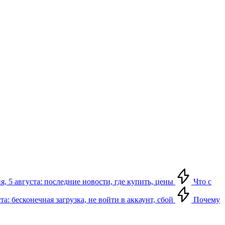
я, 5 августа: последние новости, где купить, цены
Что с
та: бесконечная загрузка, не войти в аккаунт, сбой
Почему