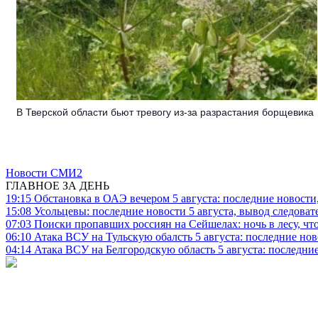
В Тверской области бьют тревогу из-за разрастания борщевика
Новости СМИ2
ГЛАВНОЕ ЗА ДЕНЬ
19:15
Обстановка в ОАЭ вечером 5 августа: последние новости
15:08
Усольцевы: последние новости 5 августа, вывод следоват
07:03
Поиски пропавших россиян на Сейшелах: ночь в лесу, что
06:10
Атака ВСУ на Тульскую обалсть 5 августа: последние нов
04:14
Атака ВСУ на Белгородскую область 5 августа: последние