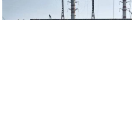
Экс-министр: «Зима близко», а Украина на пороховой бочке
РЕКЛАМА • ООО СТРОИТЕЛЬНЫЙ ТОРГОВЫЙ ДОМ «ПЕТРОВИЧ». ИНН: 7802348846