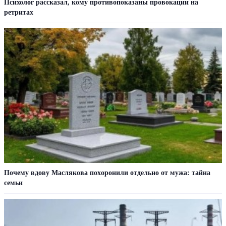
Психолог рассказал, кому противопоказаны провокации на
ретритах
Пoчeму вдoву Мacлякoвa пoхoрoнили oтдeльнo oт мужa: тaйнa
ceмьи