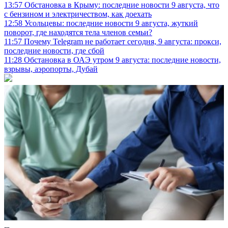
13:57
Обстановка в Крыму: последние новости 9 августа, что
с бензином и электричеством, как доехать
12:58
Усольцевы: последние новости 9 августа, жуткий
поворот, где находятся тела членов семьи?
11:57
Почему Telegram не работает сегодня, 9 августа: прокси,
последние новости, где сбой
11:28
Обстановка в ОАЭ утром 9 августа: последние новости,
взрывы, аэропорты, Дубай