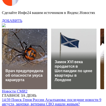
Сделайте Инфо24 вашим источником в Яндекс.Новостях
ДОБАВИТЬ
Замок XVI века
продается в
Врач предупредила
Шотландии по цене
н
об опасности укуса
квартиры в
каракурта
Лондоне
Новости СМИ2
ГЛАВНОЕ ЗА ДЕНЬ
14:59
Поиск Героя России Асылханова: последние новости 9
августа, зацепки, ветерана СВО нашли живым?