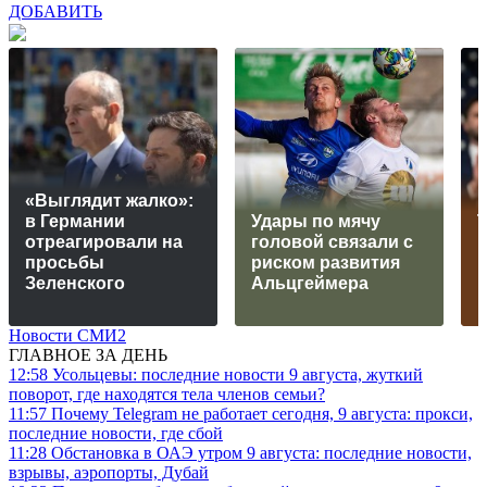
ДОБАВИТЬ
«Выглядит жалко»:
в Германии
Удары по мячу
отреагировали на
головой связали с
просьбы
риском развития
г
Зеленского
Альцгеймера
Новости СМИ2
ГЛАВНОЕ ЗА ДЕНЬ
12:58
Усольцевы: последние новости 9 августа, жуткий
поворот, где находятся тела членов семьи?
11:57
Почему Telegram не работает сегодня, 9 августа: прокси,
последние новости, где сбой
11:28
Обстановка в ОАЭ утром 9 августа: последние новости,
взрывы, аэропорты, Дубай