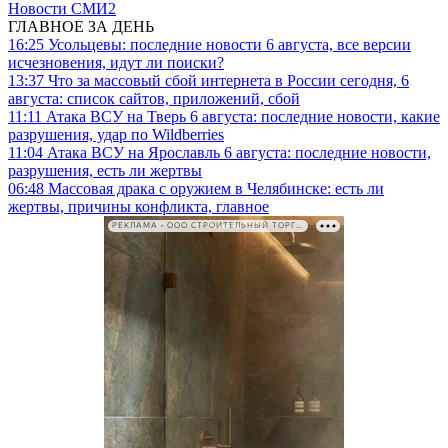
Новости СМИ2
ГЛАВНОЕ ЗА ДЕНЬ
16:25
Усольцевы: последние новости 6 августа, все версии
исчезновения, идут ли поиски?
13:37
Что за массовый сбой интернета в России сегодня, 6
августа: список сайтов, приложений, сбой
11:11
Атака ВСУ на Тверь 6 августа: последние новости, какие
разрушения, удар по Wildberries
11:04
Атака ВСУ на Ярославль 6 августа: последние новости,
разрушения, есть ли жертвы
06:48
Массовая драка с оружием в Челябинске: есть ли
жертвы, причины конфликта, главное
РЕКЛАМА • ООО СТРОИТЕЛЬНЫЙ ТОРГОВЫЙ ДОМ «ПЕТРОВИЧ». ИНН: 7802348846