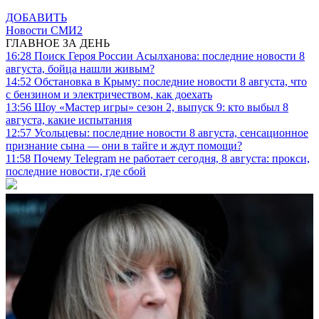
ДОБАВИТЬ
Новости СМИ2
ГЛАВНОЕ ЗА ДЕНЬ
16:28
Поиск Героя России Асылханова: последние новости 8
августа, бойца нашли живым?
14:52
Обстановка в Крыму: последние новости 8 августа, что
с бензином и электричеством, как доехать
13:56
Шоу «Мастер игры» сезон 2, выпуск 9: кто выбыл 8
августа, какие испытания
12:57
Усольцевы: последние новости 8 августа, сенсационное
признание сына — они в тайге и ждут помощи?
11:58
Почему Telegram не работает сегодня, 8 августа: прокси,
последние новости, где сбой