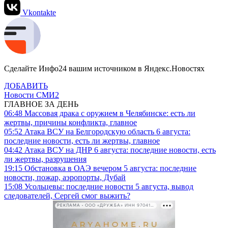
Vkontakte
Сделайте Инфо24 вашим источником в Яндекс.Новостях
ДОБАВИТЬ
Новости СМИ2
ГЛАВНОЕ ЗА ДЕНЬ
06:48
Массовая драка с оружием в Челябинске: есть ли
жертвы, причины конфликта, главное
05:52
Атака ВСУ на Белгородскую область 6 августа:
последние новости, есть ли жертвы, главное
04:42
Атака ВСУ на ДНР 6 августа: последние новости, есть
ли жертвы, разрушения
19:15
Обстановка в ОАЭ вечером 5 августа: последние
новости, пожар, аэропорты, Дубай
15:08
Усольцевы: последние новости 5 августа, вывод
следователей, Сергей смог выжить?
РЕКЛАМА • ООО «ДРУЖБА» ИНН 9704146411