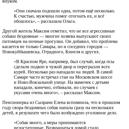
внуком.
«Они сначала подошли одна, потом ещё несколько.
К счастью, мужчина помог отогнать их, и всё
обошлось», – рассказала Ольга.
Другой житель Максим отметил, что не все агрессивные
собаки бездомные — многие хозяева выпускают своих
питомцев на ночные прогулки. Он добавил, что проблема
касается не только Самары, но и соседних городов —
Новокуйбышевска, Отрадного, Кинеля и других.
«В Красном Яре, например, был случай, когда псы
сделали подкоп в чужой двор и перегрызли всех
курей. Несколько раз нападали на людей. В самой
Самаре часто встречал стаи на Московском шоссе
и Ново-Вокзальной улице. На мамочек с детьми
нападали, конечно, отбивали, но случаев с
укусами очень много», – рассказал Максим.
Пенсионерка из Сызрани Елена вспомнила, что в прошлом
году свора бездомных собак напала сразу на нескольких
детей, в результате чего было возбуждено уголовное дело.
«Собак много, а меры принимаются
недостаточные. Возвращаться домой стало