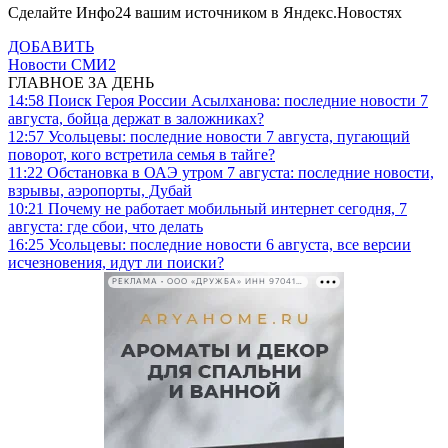
Сделайте Инфо24 вашим источником в Яндекс.Новостях
ДОБАВИТЬ
Новости СМИ2
ГЛАВНОЕ ЗА ДЕНЬ
14:58
Поиск Героя России Асылханова: последние новости 7
августа, бойца держат в заложниках?
12:57
Усольцевы: последние новости 7 августа, пугающий
поворот, кого встретила семья в тайге?
11:22
Обстановка в ОАЭ утром 7 августа: последние новости,
взрывы, аэропорты, Дубай
10:21
Почему не работает мобильный интернет сегодня, 7
августа: где сбои, что делать
16:25
Усольцевы: последние новости 6 августа, все версии
исчезновения, идут ли поиски?
РЕКЛАМА • ООО «ДРУЖБА» ИНН 9704146411