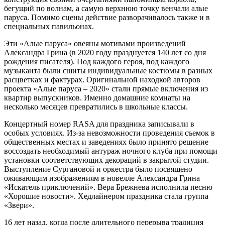
бегущий по волнам, а самую верхнюю точку венчали алые
паруса. Помимо сцены действие разворачивалось также и в
специальных павильонах.
Эти «Алые паруса» овеяны мотивами произведений
Александра Грина (в 2020 году празднуется 140 лет со дня
рождения писателя). Под каждого героя, под каждого
музыканта были сшиты индивидуальные костюмы в разных
расцветках и фактурах. Оригинальной находкой авторов
проекта «Алые паруса – 2020» стали прямые включения из
квартир выпускников. Именно домашние комнаты на
несколько месяцев превратились в школьные классы.
Концертный номер RASA для праздника записывали в
особых условиях. Из-за невозможности проведения съемок в
общественных местах и заведениях было принято решение
воссоздать необходимый антураж ночного клуба при помощи
установки соответствующих декораций в закрытой студии.
Выступление Сургановой и оркестра было посвящено
оживающим изображениям в новелле Александра Грина
«Искатель приключений». Вера Брежнева исполнила песню
«Хорошие новости». Хедлайнером праздника стала группа
«Звери».
16 лет назад, когда после длительного перерыва традиция