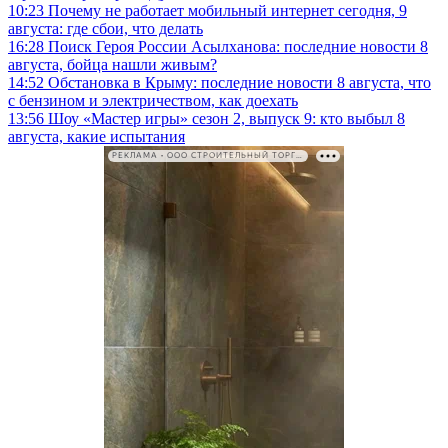
10:23
Почему не работает мобильный интернет сегодня, 9
августа: где сбои, что делать
16:28
Поиск Героя России Асылханова: последние новости 8
августа, бойца нашли живым?
14:52
Обстановка в Крыму: последние новости 8 августа, что
с бензином и электричеством, как доехать
13:56
Шоу «Мастер игры» сезон 2, выпуск 9: кто выбыл 8
августа, какие испытания
РЕКЛАМА • ООО СТРОИТЕЛЬНЫЙ ТОРГОВЫЙ ДОМ «ПЕТРОВИЧ». ИНН: 7802348846