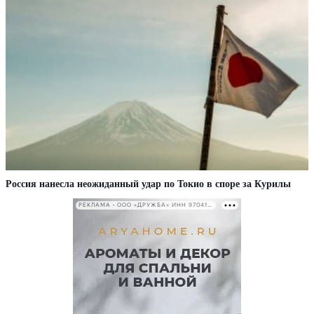
Россия нанесла неожиданный удар по Токио в споре за Курилы
РЕКЛАМА • ООО «ДРУЖБА» ИНН 9704146411