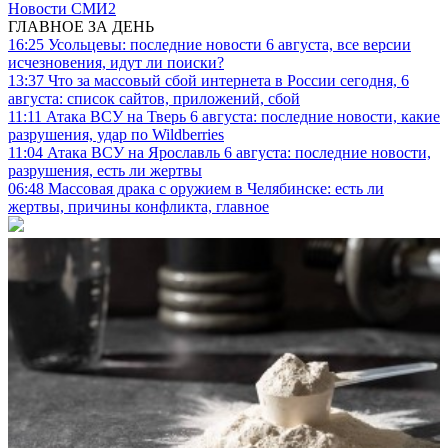
Новости СМИ2
ГЛАВНОЕ ЗА ДЕНЬ
16:25
Усольцевы: последние новости 6 августа, все версии
исчезновения, идут ли поиски?
13:37
Что за массовый сбой интернета в России сегодня, 6
августа: список сайтов, приложений, сбой
11:11
Атака ВСУ на Тверь 6 августа: последние новости, какие
разрушения, удар по Wildberries
11:04
Атака ВСУ на Ярославль 6 августа: последние новости,
разрушения, есть ли жертвы
06:48
Массовая драка с оружием в Челябинске: есть ли
жертвы, причины конфликта, главное