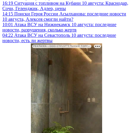
16:19
Ситуация с топливом на Кубани 10 августа: Краснодар,
Сочи, Геленджик, Адлер, цены
14:15
Поиски Героя России Асылханова: последние новости
10 августа, Алексея смогли найти?
10:01
Атака ВСУ на Нижнекамск 10 августа: последние
новости, разрушения, сколько жертв
04:22
Атака ВСУ на Севастополь 10 августа: последние
новости, есть ли жертвы
РЕКЛАМА • ООО СТРОИТЕЛЬНЫЙ ТОРГОВЫЙ ДОМ «ПЕТРОВИЧ». ИНН: 7802348846