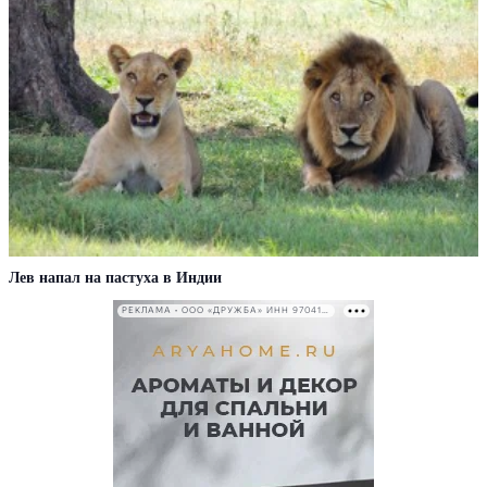
Лев напал на пастуха в Индии
РЕКЛАМА • ООО «ДРУЖБА» ИНН 9704146411