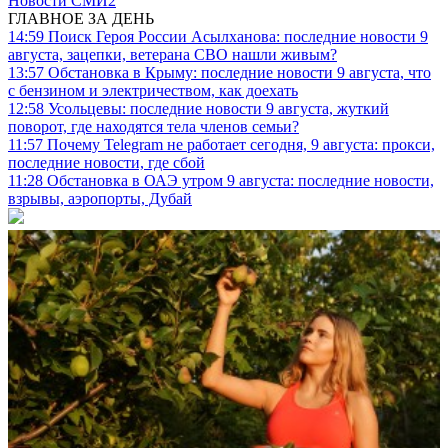
Новости СМИ2
ГЛАВНОЕ ЗА ДЕНЬ
14:59
Поиск Героя России Асылханова: последние новости 9
августа, зацепки, ветерана СВО нашли живым?
13:57
Обстановка в Крыму: последние новости 9 августа, что
с бензином и электричеством, как доехать
12:58
Усольцевы: последние новости 9 августа, жуткий
поворот, где находятся тела членов семьи?
11:57
Почему Telegram не работает сегодня, 9 августа: прокси,
последние новости, где сбой
11:28
Обстановка в ОАЭ утром 9 августа: последние новости,
взрывы, аэропорты, Дубай