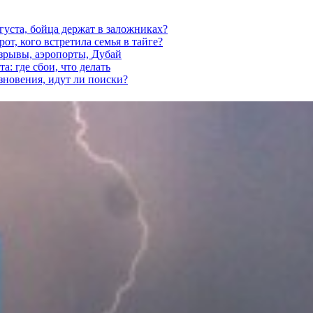
густа, бойца держат в заложниках?
от, кого встретила семья в тайге?
взрывы, аэропорты, Дубай
а: где сбои, что делать
езновения, идут ли поиски?