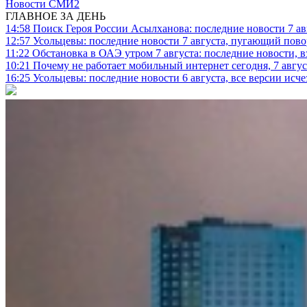
Новости СМИ2
ГЛАВНОЕ ЗА ДЕНЬ
14:58
Поиск Героя России Асылханова: последние новости 7 ав
12:57
Усольцевы: последние новости 7 августа, пугающий повор
11:22
Обстановка в ОАЭ утром 7 августа: последние новости, 
10:21
Почему не работает мобильный интернет сегодня, 7 август
16:25
Усольцевы: последние новости 6 августа, все версии исч