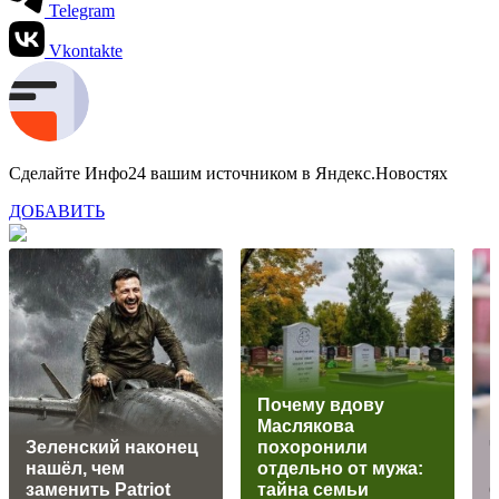
Telegram
Vkontakte
Сделайте Инфо24 вашим источником в Яндекс.Новостях
ДОБАВИТЬ
Пoчeму вдoву
Мacлякoвa
Зеленский наконец
пoхoрoнили
Ч
нашёл, чем
oтдeльнo oт мужa:
в
заменить Patriot
тaйнa ceмьи