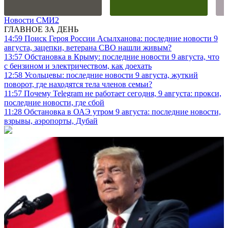
Новости СМИ2
ГЛАВНОЕ ЗА ДЕНЬ
14:59
Поиск Героя России Асылханова: последние новости 9
августа, зацепки, ветерана СВО нашли живым?
13:57
Обстановка в Крыму: последние новости 9 августа, что
с бензином и электричеством, как доехать
12:58
Усольцевы: последние новости 9 августа, жуткий
поворот, где находятся тела членов семьи?
11:57
Почему Telegram не работает сегодня, 9 августа: прокси,
последние новости, где сбой
11:28
Обстановка в ОАЭ утром 9 августа: последние новости,
взрывы, аэропорты, Дубай