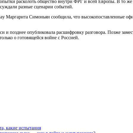
 попытки расколоть общество внутри ФРГ и всей Европы. В то ж
бсуждали разные сценарии событий.
Today Маргарита Симоньян сообщила, что высокопоставленные о
си и позднее опубликовала расшифровку разговора. Позже замес
только о готовящейся войне с Россией.
та, какие испытания