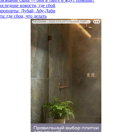
признание сына — они в тайге и ждут помощи?
последние новости, где сбой
аэропорты, Дубай, Абу-Даби
а: где сбои, что делать
РЕКЛАМА • ООО СТРОИТЕЛЬНЫЙ ТОРГОВЫЙ ДОМ «ПЕТРОВИЧ». ИНН: 7802348846