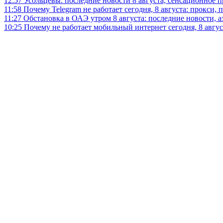
12:57
Усольцевы: последние новости 8 августа, сенсационное 
11:58
Почему Telegram не работает сегодня, 8 августа: прокси, 
11:27
Обстановка в ОАЭ утром 8 августа: последние новости, 
10:25
Почему не работает мобильный интернет сегодня, 8 август