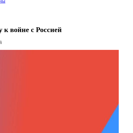
ены
 к войне с Россией
й