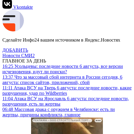
Vkontakte
Сделайте Инфо24 вашим источником в Яндекс.Новостях
ДОБАВИТЬ
Новости СМИ2
ГЛАВНОЕ ЗА ДЕНЬ
16:25
Усольцевы: последние новости 6 августа, все версии
исчезновения, идут ли поиски?
13:37
Что за массовый сбой интернета в России сегодня, 6
августа: список сайтов, приложений, сбой
11:11
Атака ВСУ на Тверь 6 августа: последние новости, какие
разрушения, удар по Wildberries
11:04
Атака ВСУ на Ярославль 6 августа: последние новости,
разрушения, есть ли жертвы
06:48
Массовая драка с оружием в Челябинске: есть ли
жертвы, причины конфликта, главное
РЕКЛАМА • ООО СТРОИТЕЛЬНЫЙ ТОРГОВЫЙ ДОМ «ПЕТРОВИЧ». ИНН: 7802348846