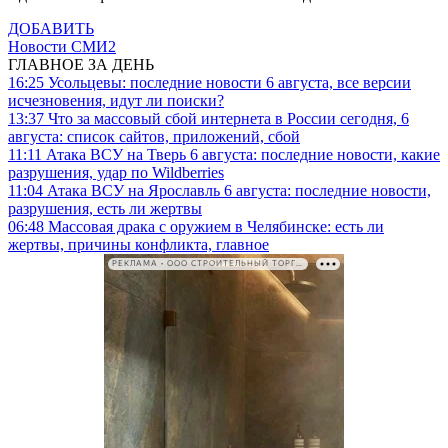
ДОБАВИТЬ
Новости СМИ2
ГЛАВНОЕ ЗА ДЕНЬ
16:25
Усольцевы: последние новости 6 августа, все версии
исчезновения, идут ли поиски?
13:37
Что за массовый сбой интернета в России сегодня, 6
августа: список сайтов, приложений, сбой
11:11
Атака ВСУ на Тверь 6 августа: последние новости, какие
разрушения, удар по Wildberries
11:04
Атака ВСУ на Ярославль 6 августа: последние новости,
разрушения, есть ли жертвы
06:48
Массовая драка с оружием в Челябинске: есть ли
жертвы, причины конфликта, главное
РЕКЛАМА • ООО СТРОИТЕЛЬНЫЙ ТОРГОВЫЙ ДОМ «ПЕТРОВИЧ». ИНН: 7802348846