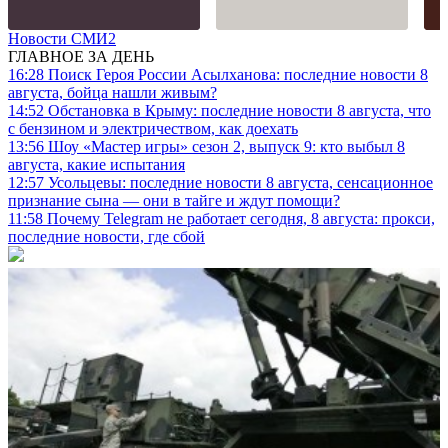
Новости СМИ2
ГЛАВНОЕ ЗА ДЕНЬ
16:28
Поиск Героя России Асылханова: последние новости 8
августа, бойца нашли живым?
14:52
Обстановка в Крыму: последние новости 8 августа, что
с бензином и электричеством, как доехать
13:56
Шоу «Мастер игры» сезон 2, выпуск 9: кто выбыл 8
августа, какие испытания
12:57
Усольцевы: последние новости 8 августа, сенсационное
признание сына — они в тайге и ждут помощи?
11:58
Почему Telegram не работает сегодня, 8 августа: прокси,
последние новости, где сбой