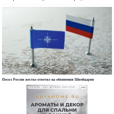
Посол России жестко ответил на обвинения Швейцарии
РЕКЛАМА • ООО «ДРУЖБА» ИНН 9704146411