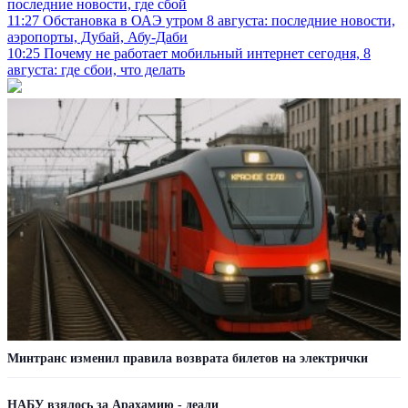
последние новости, где сбой
11:27
Обстановка в ОАЭ утром 8 августа: последние новости,
аэропорты, Дубай, Абу-Даби
10:25
Почему не работает мобильный интернет сегодня, 8
августа: где сбои, что делать
Минтранс изменил правила возврата билетов на электрички
НАБУ взялось за Арахамию - деали