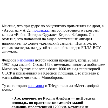
Мнение, что при ударе по общежитию применялся не дрон, а
«Аэропакт» А-22,
поддержал
автор провоенного телеграм-
канала «Война История Оружие» Кирилл Фёдоров. Он
отметил, что попавший на видео летательный аппарат
напоминает по форме украинский самолёт. При этом, по
словам эксперта, на другой записи чётко виден БПЛА ВСУ
«Лютый».
Федоров
напомнил
исторический прецедент, когда 28 мая
1987 года самолёт
Cessna
172 с немецким пилотом-любителем
Матиасом Рустом пролетел более 1000 км над территорией
СССР и приземлился на Красной площади. Это привело к
масштабным чисткам в Минобороны.
Ту же историю
вспомнил
и
Telegram
-канал «Месть доброй
воли»:
«Это, конечно, не Руст, и Алабуга — не Красная
площадь, но практически самолёт малой
авиации, пролетевший 1200 км, который не