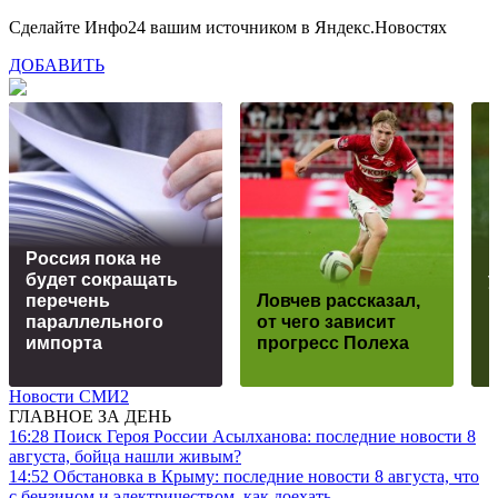
Сделайте Инфо24 вашим источником в Яндекс.Новостях
ДОБАВИТЬ
Россия пока не
будет сокращать
перечень
Ловчев рассказал,
параллельного
от чего зависит
импорта
прогресс Полеха
Новости СМИ2
ГЛАВНОЕ ЗА ДЕНЬ
16:28
Поиск Героя России Асылханова: последние новости 8
августа, бойца нашли живым?
14:52
Обстановка в Крыму: последние новости 8 августа, что
с бензином и электричеством, как доехать