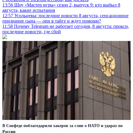
13:56
Шоу «Мастер игры» сезон 2, выпуск 9: кто выбыл 8
августа, какие испытания
12:57
Усольцевы: последние новости 8 августа, сенсационное
признание сына — они в тайге и ждут помощи?
11:58
Почему Telegram не работает сегодня, 8 августа: прокси,
последние новости, где сбой
В Совфеде поблагодарили хакеров за слив о НАТО и ударах по
России