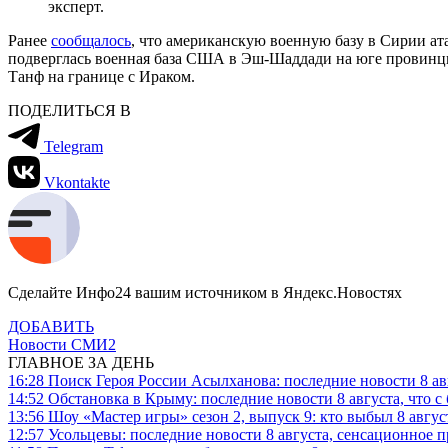
эксперт.
Ранее
сообщалось
, что американскую военную базу в Сирии ат
подверглась военная база США в Эш-Шаддади на юге провинц
Танф на границе с Ираком.
ПОДЕЛИТЬСЯ В
Telegram
Vkontakte
Сделайте Инфо24 вашим источником в Яндекс.Новостях
ДОБАВИТЬ
Новости СМИ2
ГЛАВНОЕ ЗА ДЕНЬ
16:28
Поиск Героя России Асылханова: последние новости 8 а
14:52
Обстановка в Крыму: последние новости 8 августа, что с
13:56
Шоу «Мастер игры» сезон 2, выпуск 9: кто выбыл 8 авгус
12:57
Усольцевы: последние новости 8 августа, сенсационное 