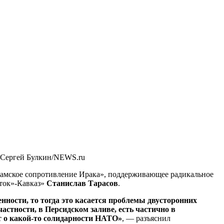
 Сергей Булкин/NEWS.ru
Исламское сопротивление Ирака», поддерживающее радикальное
сток»-Кавказ»
Станислав Тарасов
.
нности, то тогда это касается проблемы двусторонних
астности, в Персидском заливе, есть частично в
ет о какой-то солидарности НАТО»
, — разъяснил