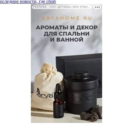
последние новости, где сбой
РЕКЛАМА • ООО «ДРУЖБА» ИНН 9704146411