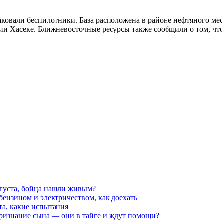
аковали беспилотники. База расположена в районе нефтяного ме
ии Хасеке. Ближневосточные ресурсы также сообщили о том, ч
вгуста, бойца нашли живым?
 бензином и электричеством, как доехать
та, какие испытания
признание сына — они в тайге и ждут помощи?