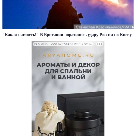
"Какая наглость!" В Британии поразились удару России по Киеву
РЕКЛАМА • ООО «ДРУЖБА» ИНН 9704146411