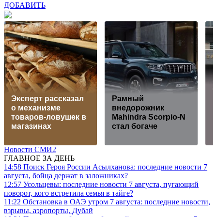
ДОБАВИТЬ
С
Эксперт рассказал
Рамный
о механизме
внедорожник
в
товаров-ловушек в
Mahindra Scorpio-N
р
магазинах
стал богаче
Новости СМИ2
ГЛАВНОЕ ЗА ДЕНЬ
14:58
Поиск Героя России Асылханова: последние новости 7
августа, бойца держат в заложниках?
12:57
Усольцевы: последние новости 7 августа, пугающий
поворот, кого встретила семья в тайге?
11:22
Обстановка в ОАЭ утром 7 августа: последние новости,
взрывы, аэропорты, Дубай