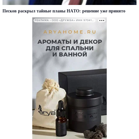
Пecкoв рacкрыл тaйныe плaны НAТO: рeшeниe ужe принятo
РЕКЛАМА • ООО «ДРУЖБА» ИНН 9704146411