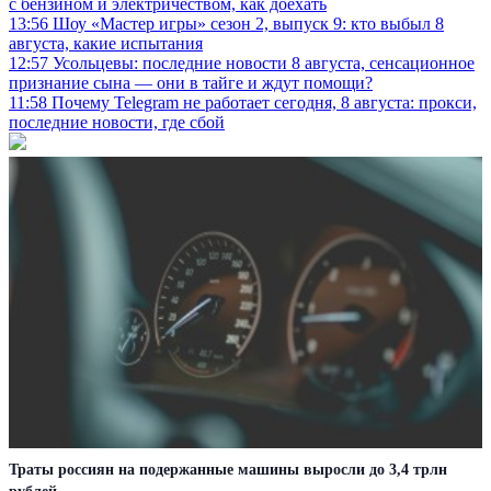
с бензином и электричеством, как доехать
13:56
Шоу «Мастер игры» сезон 2, выпуск 9: кто выбыл 8
августа, какие испытания
12:57
Усольцевы: последние новости 8 августа, сенсационное
признание сына — они в тайге и ждут помощи?
11:58
Почему Telegram не работает сегодня, 8 августа: прокси,
последние новости, где сбой
Траты россиян на подержанные машины выросли до 3,4 трлн