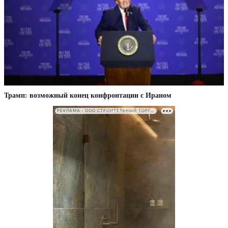
Трамп: возможный конец конфронтации с Ираном
РЕКЛАМА • ООО СТРОИТЕЛЬНЫЙ ТОРГОВЫЙ ДОМ «ПЕТРОВИЧ». ИНН: 7802348846