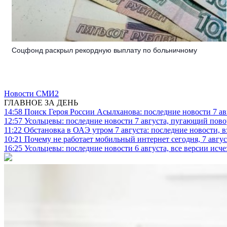
Соцфонд раскрыл рекордную выплату по больничному
Новости СМИ2
ГЛАВНОЕ ЗА ДЕНЬ
14:58
Поиск Героя России Асылханова: последние новости 7 ав
12:57
Усольцевы: последние новости 7 августа, пугающий повор
11:22
Обстановка в ОАЭ утром 7 августа: последние новости, 
10:21
Почему не работает мобильный интернет сегодня, 7 август
16:25
Усольцевы: последние новости 6 августа, все версии исч