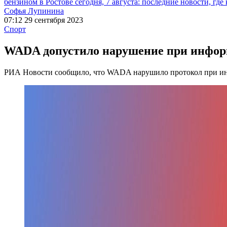
бензином в Ростове сегодня, 7 августа: последние новости, где
Софья Лупинина
07:12 29 сентября 2023
Спорт
WADA допустило нарушение при информ
РИА Новости сообщило, что WADA нарушило протокол при ин