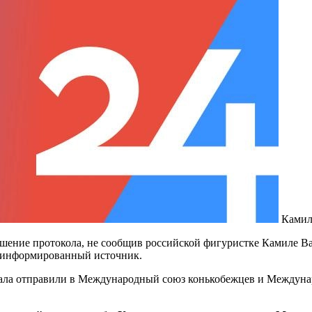
Камил
ение протокола, не сообщив российской фигуристке Камиле Вал
л информированный источник.
ачала отправили в Международный союз конькобежцев и Междун
.