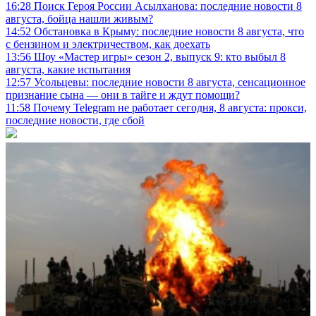
16:28
Поиск Героя России Асылханова: последние новости 8
августа, бойца нашли живым?
14:52
Обстановка в Крыму: последние новости 8 августа, что
с бензином и электричеством, как доехать
13:56
Шоу «Мастер игры» сезон 2, выпуск 9: кто выбыл 8
августа, какие испытания
12:57
Усольцевы: последние новости 8 августа, сенсационное
признание сына — они в тайге и ждут помощи?
11:58
Почему Telegram не работает сегодня, 8 августа: прокси,
последние новости, где сбой