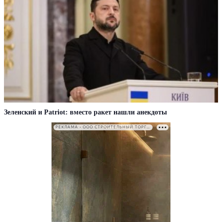
Зеленский и Patriot: вместо ракет нашли анекдоты
РЕКЛАМА • ООО СТРОИТЕЛЬНЫЙ ТОРГОВЫЙ ДОМ «ПЕТРОВИЧ». ИНН: 7802348846