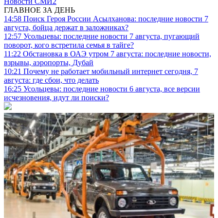
Новости СМИ2
ГЛАВНОЕ ЗА ДЕНЬ
14:58
Поиск Героя России Асылханова: последние новости 7
августа, бойца держат в заложниках?
12:57
Усольцевы: последние новости 7 августа, пугающий
поворот, кого встретила семья в тайге?
11:22
Обстановка в ОАЭ утром 7 августа: последние новости,
взрывы, аэропорты, Дубай
10:21
Почему не работает мобильный интернет сегодня, 7
августа: где сбои, что делать
16:25
Усольцевы: последние новости 6 августа, все версии
исчезновения, идут ли поиски?