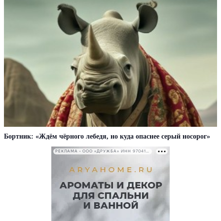
Бортник: «Ждём чёрного лебедя, но куда опаснее серый носорог»
РЕКЛАМА • ООО «ДРУЖБА» ИНН 9704146411