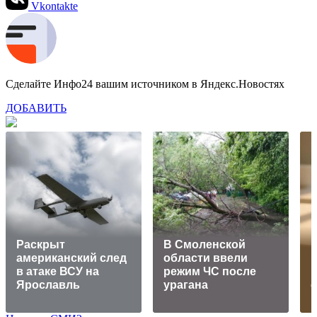
Vkontakte
Сделайте Инфо24 вашим источником в Яндекс.Новостях
ДОБАВИТЬ
Раскрыт
В Смоленской
американский след
области ввели
в атаке ВСУ на
режим ЧС после
Ярославль
урагана
с