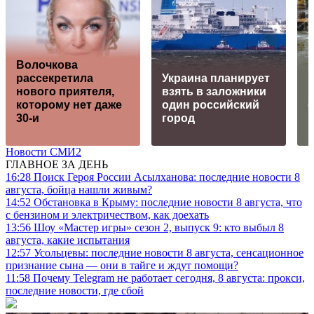
Волочкова
рассекретила
Украина планирует
нового приятеля,
взять в заложники
которому нет даже
один российский
30-и
город
Новости СМИ2
ГЛАВНОЕ ЗА ДЕНЬ
16:28
Поиск Героя России Асылханова: последние новости 8
августа, бойца нашли живым?
14:52
Обстановка в Крыму: последние новости 8 августа, что
с бензином и электричеством, как доехать
13:56
Шоу «Мастер игры» сезон 2, выпуск 9: кто выбыл 8
августа, какие испытания
12:57
Усольцевы: последние новости 8 августа, сенсационное
признание сына — они в тайге и ждут помощи?
11:58
Почему Telegram не работает сегодня, 8 августа: прокси,
последние новости, где сбой