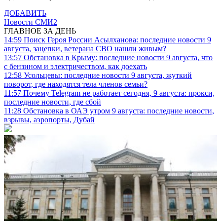
ДОБАВИТЬ
Новости СМИ2
ГЛАВНОЕ ЗА ДЕНЬ
14:59
Поиск Героя России Асылханова: последние новости 9
августа, зацепки, ветерана СВО нашли живым?
13:57
Обстановка в Крыму: последние новости 9 августа, что
с бензином и электричеством, как доехать
12:58
Усольцевы: последние новости 9 августа, жуткий
поворот, где находятся тела членов семьи?
11:57
Почему Telegram не работает сегодня, 9 августа: прокси,
последние новости, где сбой
11:28
Обстановка в ОАЭ утром 9 августа: последние новости,
взрывы, аэропорты, Дубай