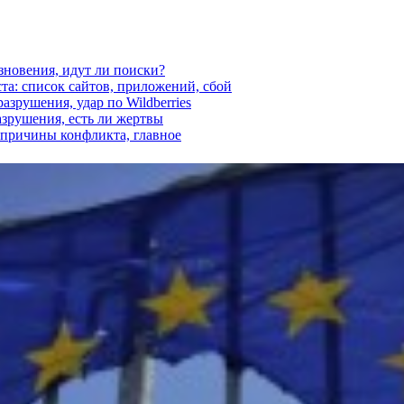
езновения, идут ли поиски?
ста: список сайтов, приложений, сбой
азрушения, удар по Wildberries
азрушения, есть ли жертвы
, причины конфликта, главное