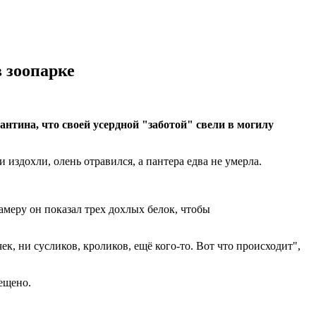
 зоопарке
нтина, что своей усердной "заботой" свели в могилу
издохли, олень отравился, а пантера едва не умерла.
амеру он показал трех дохлых белок, чтобы
ек, ни сусликов, кроликов, ещё кого-то. Вот что происходит",
ещено.