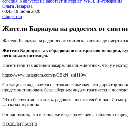
сегодня, 6 августа: не работает интернет, Wi-Fi, IP-телефония
Ольга Лазарева
00:43 19 июня 2020
Общество
Жители Барнаула на радостях от снятия
Жители Барнаула на радостях от снятия карантина до смерти за
Жители Барнаула так обрадовались открытию зоопарка, куда
нескольких питомцев.
Посетители так активно закармливали животных, что у некоторы
https://www.instagram.com/p/CBkN_znH19v/
Ситуация складывается настолько серьезная, что директор зоо
продемонстрировать безалаберным людям трагические последс
"Эти белочки могли жить, радовать посетителей и нас. И смотри
— сказал мужчина.
Он напомнил, что в зоопарке везде размещены таблички с пре
ПОДЕЛИТЬСЯ В