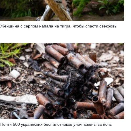
Женщина с серпом напала на тигра, чтобы спасти свекровь
Почти 500 украинских беспилотников уничтожены за ночь