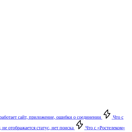
е работает сайт, приложение, ошибки о соединении
Что с
т, не отображается статус, нет поиска
Что с «Ростелеком»