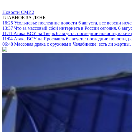
Новости СМИ2
ГЛАВНОЕ ЗА ДЕНЬ
16:25
Усольцевы: последние новости 6 августа, все версии исч
13:37
Что за массовый сбой интернета в России сегодня, 6 авгу
11:11
Атака ВСУ на Тверь 6 августа: последние новости, какие р
11:04
Атака ВСУ на Ярославль 6 августа: последние новости, р
06:48
Массовая драка с оружием в Челябинске: есть ли жертвы