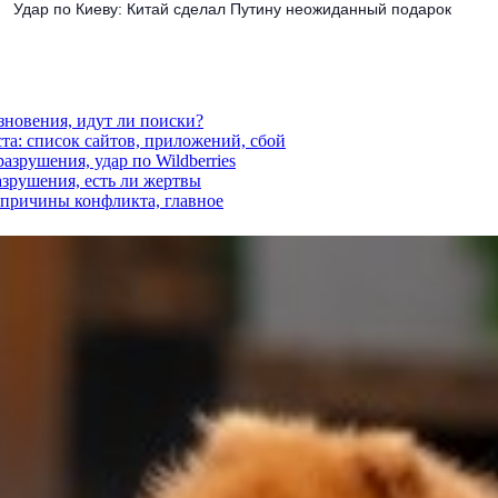
Удар по Киеву: Китай сделал Путину неожиданный подарок
езновения, идут ли поиски?
ста: список сайтов, приложений, сбой
азрушения, удар по Wildberries
азрушения, есть ли жертвы
, причины конфликта, главное