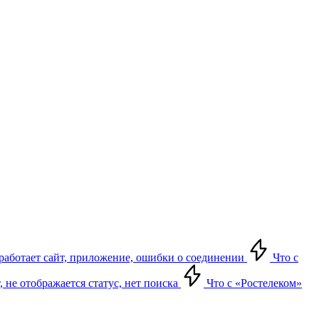
е работает сайт, приложение, ошибки о соединении
Что с
т, не отображается статус, нет поиска
Что с «Ростелеком»