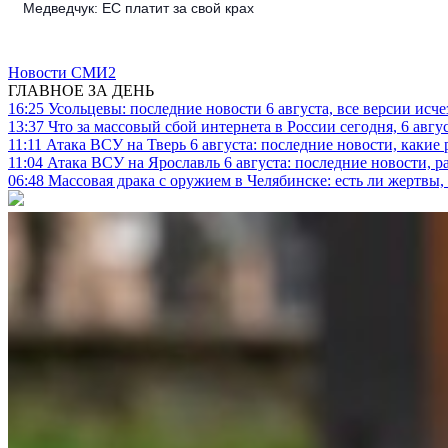
Медведчук: ЕС платит за свой крах
Новости СМИ2
ГЛАВНОЕ ЗА ДЕНЬ
16:25
Усольцевы: последние новости 6 августа, все версии исч
13:37
Что за массовый сбой интернета в России сегодня, 6 авгу
11:11
Атака ВСУ на Тверь 6 августа: последние новости, какие р
11:04
Атака ВСУ на Ярославль 6 августа: последние новости, р
06:48
Массовая драка с оружием в Челябинске: есть ли жертвы