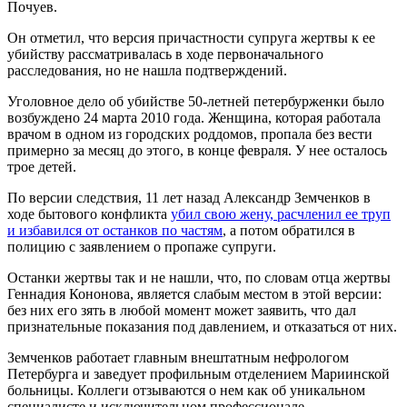
Почуев.
Он отметил, что версия причастности супруга жертвы к ее
убийству рассматривалась в ходе первоначального
расследования, но не нашла подтверждений.
Уголовное дело об убийстве 50-летней петербурженки было
возбуждено 24 марта 2010 года. Женщина, которая работала
врачом в одном из городских роддомов, пропала без вести
примерно за месяц до этого, в конце февраля. У нее осталось
трое детей.
По версии следствия, 11 лет назад Александр Земченков в
ходе бытового конфликта
убил свою жену, расчленил ее труп
и избавился от останков по частям
, а потом обратился в
полицию с заявлением о пропаже супруги.
Останки жертвы так и не нашли, что, по словам отца жертвы
Геннадия Кононова, является слабым местом в этой версии:
без них его зять в любой момент может заявить, что дал
признательные показания под давлением, и отказаться от них.
Земченков работает главным внештатным нефрологом
Петербурга и заведует профильным отделением Мариинской
больницы. Коллеги отзываются о нем как об уникальном
специалисте и исключительном профессионале.