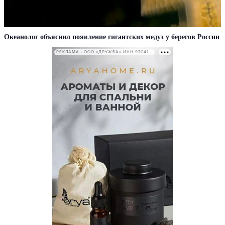
Океанолог объяснил появление гигантских медуз у берегов России
РЕКЛАМА • ООО «ДРУЖБА» ИНН 9704146411