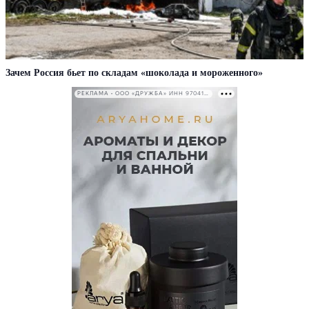
Зачем Россия бьет по складам «шоколада и мороженного»
РЕКЛАМА • ООО «ДРУЖБА» ИНН 9704146411