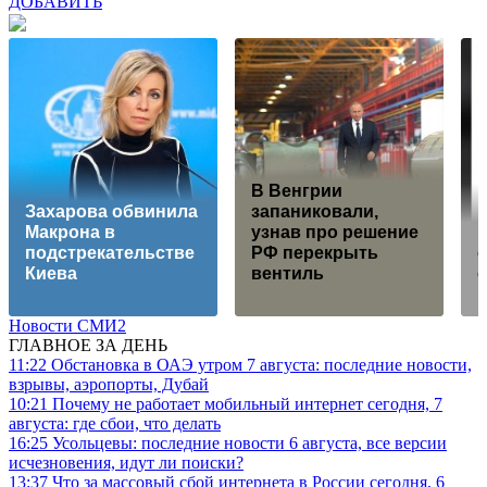
ДОБАВИТЬ
В Венгрии
Захарова обвинила
запаниковали,
Макрона в
узнав про решение
подстрекательстве
РФ перекрыть
Киева
вентиль
Новости СМИ2
ГЛАВНОЕ ЗА ДЕНЬ
11:22
Обстановка в ОАЭ утром 7 августа: последние новости,
взрывы, аэропорты, Дубай
10:21
Почему не работает мобильный интернет сегодня, 7
августа: где сбои, что делать
16:25
Усольцевы: последние новости 6 августа, все версии
исчезновения, идут ли поиски?
13:37
Что за массовый сбой интернета в России сегодня, 6