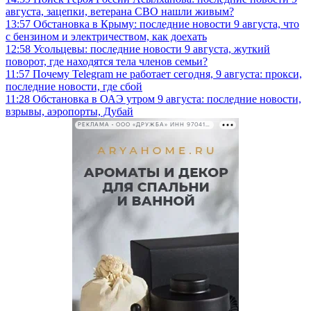
августа, зацепки, ветерана СВО нашли живым?
13:57
Обстановка в Крыму: последние новости 9 августа, что
с бензином и электричеством, как доехать
12:58
Усольцевы: последние новости 9 августа, жуткий
поворот, где находятся тела членов семьи?
11:57
Почему Telegram не работает сегодня, 9 августа: прокси,
последние новости, где сбой
11:28
Обстановка в ОАЭ утром 9 августа: последние новости,
взрывы, аэропорты, Дубай
РЕКЛАМА • ООО «ДРУЖБА» ИНН 9704146411