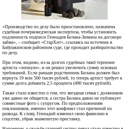
«Производство по делу было приостановлено, назначена
судебная почерковедческая экспертиза, чтобы установить
подлинность подписи Геннадия Белана-Зимина на договоре
займа», – сообщает «СтарХит», ссылаясь на источник в
Бабушкинском районном суде, где проходит разбирательство
по делу.
При этом, видимо, из-за долгих судебных тяжб терпение
артиста «лопнуло», и он решил увеличить сумму исковых
требований. Если раньше родственник Билана должен был
вернуть 19 млн 500 тысяч рублей, то теперь артист требует к
сумме долга добавить 2,5 процента (490 тысяч рублей).
Также стало известно о том, что звездная семья с должником
уже давно не общается, а сестра Билана давно не публикует
совместные фото с супругом. По предположениям
поклонников, именно этот конфликт стал причиной их
развода. К слову, Геннадий изменил свою фамилию в
соцсетях, убрав знаменитую приставку.
Напомним, о свадьбе старшей сестры певца стало известно в