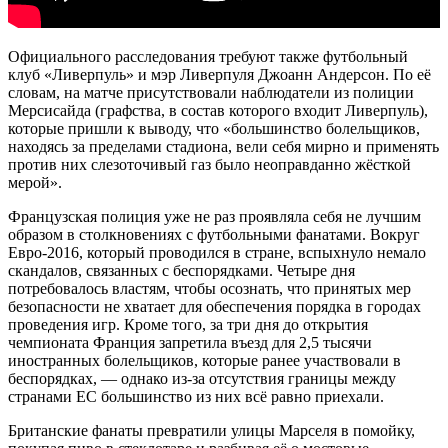
Официального расследования требуют также футбольный
клуб «Ливерпуль» и мэр Ливерпуля Джоанн Андерсон. По её
словам, на матче присутствовали наблюдатели из полиции
Мерсисайда (графства, в состав которого входит Ливерпуль),
которые пришли к выводу, что «большинство болельщиков,
находясь за пределами стадиона, вели себя мирно и применять
против них слезоточивый газ было неоправданно жёсткой
мерой».
Французская полиция уже не раз проявляла себя не лучшим
образом в столкновениях с футбольными фанатами. Вокруг
Евро-2016, который проводился в стране, вспыхнуло немало
скандалов, связанных с беспорядками. Четыре дня
потребовалось властям, чтобы осознать, что принятых мер
безопасности не хватает для обеспечения порядка в городах
проведения игр. Кроме того, за три дня до открытия
чемпионата Франция запретила въезд для 2,5 тысячи
иностранных болельщиков, которые ранее участвовали в
беспорядках, — однако из-за отсутствия границы между
странами ЕС большинство из них всё равно приехали.
Британские фанаты превратили улицы Марселя в помойку,