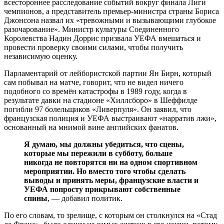
всестороннее расследование событий вокруг финала Лиги
чемпионов, а представитель премьер-министра страны Бориса
Джонсона назвал их «тревожными и вызывающими глубокое
разочарование». Министр культуры Соединенного
Королевства Надин Доррис призвала УЕФА вмешаться и
провести проверку своими силами, чтобы получить
независимую оценку.
Парламентарий от лейбористской партии Ян Бирн, который
сам побывал на матче, говорит, что не видел ничего
подобного со времён катастрофы в 1989 году, когда в
результате давки на стадионе «Хиллсборо» в Шеффилде
погибли 97 болельщиков «Ливерпуля». Он заявил, что
французская полиция и УЕФА выстраивают «нарратив лжи»,
основанный на мнимой вине английских фанатов.
Я думаю, мы должны убедиться, что сцены,
которые мы пережили в субботу, больше
никогда не повторятся ни на одном спортивном
мероприятии. Но вместо того чтобы сделать
выводы и принять меры, французские власти и
УЕФА попросту прикрывают собственные
спины
, — добавил политик.
По его словам, то зрелище, с которым он столкнулся на «Стад