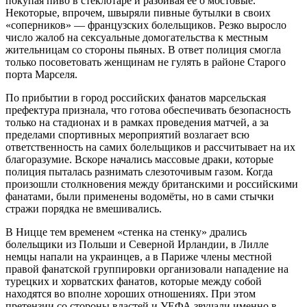
покупая пиво в стеклотаре и разбивая её о мостовые.
Некоторые, впрочем, швыряли пивные бутылки в своих
«соперников» — французских болельщиков. Резко выросло
число жалоб на сексуальные домогательства к местным
жительницам со стороны пьяных. В ответ полиция смогла
только посоветовать женщинам не гулять в районе Старого
порта Марселя.
По прибытии в город российских фанатов марсельская
префектура признала, что готова обеспечивать безопасность
только на стадионах и в рамках проведения матчей, а за
пределами спортивных мероприятий возлагает всю
ответственность на самих болельщиков и рассчитывает на их
благоразумие. Вскоре начались массовые драки, которые
полиция пыталась разнимать слезоточивым газом. Когда
произошли столкновения между британскими и российскими
фанатами, были применены водомёты, но в сами стычки
стражи порядка не вмешивались.
В Ницце тем временем «стенка на стенку» дрались
болельщики из Польши и Северной Ирландии, в Лилле
немцы напали на украинцев, а в Париже члены местной
правой фанатской группировки организовали нападение на
турецких и хорватских фанатов, которые между собой
находятся во вполне хороших отношениях. При этом
претензии со стороны властей и УЕФА звучали именно в