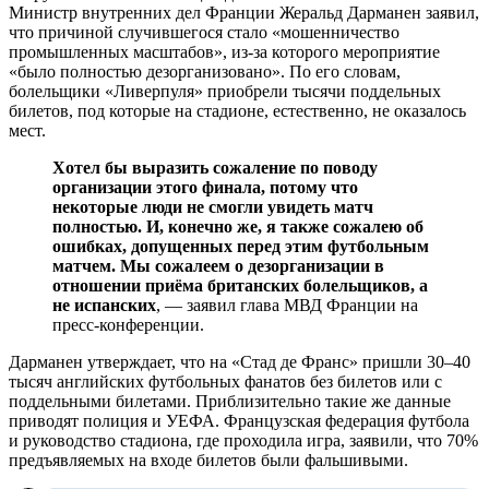
Министр внутренних дел Франции Жеральд Дарманен заявил,
что причиной случившегося стало «мошенничество
промышленных масштабов», из-за которого мероприятие
«было полностью дезорганизовано». По его словам,
болельщики «Ливерпуля» приобрели тысячи поддельных
билетов, под которые на стадионе, естественно, не оказалось
мест.
Хотел бы выразить сожаление по поводу
организации этого финала, потому что
некоторые люди не смогли увидеть матч
полностью. И, конечно же, я также сожалею об
ошибках, допущенных перед этим футбольным
матчем. Мы сожалеем о дезорганизации в
отношении приёма британских болельщиков, а
не испанских
, — заявил глава МВД Франции на
пресс-конференции.
Дарманен утверждает, что на «Стад де Франс» пришли 30–40
тысяч английских футбольных фанатов без билетов или с
поддельными билетами. Приблизительно такие же данные
приводят полиция и УЕФА. Французская федерация футбола
и руководство стадиона, где проходила игра, заявили, что 70%
предъявляемых на входе билетов были фальшивыми.