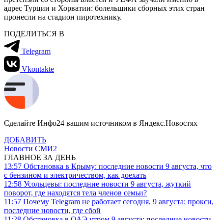
адрес Турции и Хорватии: болельщики сборных этих стран
пронесли на стадион пиротехнику.
ПОДЕЛИТЬСЯ В
Telegram
Vkontakte
Сделайте Инфо24 вашим источником в Яндекс.Новостях
ДОБАВИТЬ
Новости СМИ2
ГЛАВНОЕ ЗА ДЕНЬ
13:57
Обстановка в Крыму: последние новости 9 августа, что
с бензином и электричеством, как доехать
12:58
Усольцевы: последние новости 9 августа, жуткий
поворот, где находятся тела членов семьи?
11:57
Почему Telegram не работает сегодня, 9 августа: прокси,
последние новости, где сбой
11:28
Обстановка в ОАЭ утром 9 августа: последние новости,