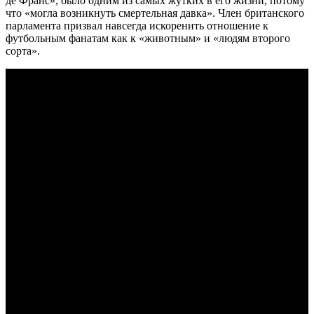
де Франс», было одним из самых жутких в его жизни, потому
что «могла возникнуть смертельная давка». Член британского
парламента призвал навсегда искоренить отношение к
футбольным фанатам как к «животным» и «людям второго
сорта».