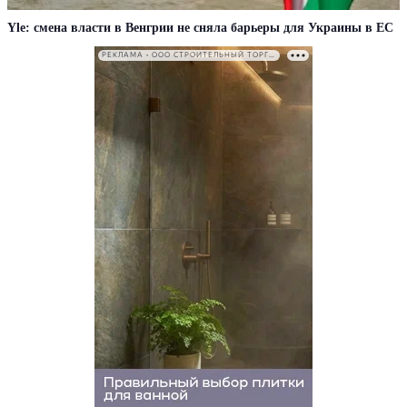
Yle: смена власти в Венгрии не сняла барьеры для Украины в ЕС
РЕКЛАМА • ООО СТРОИТЕЛЬНЫЙ ТОРГОВЫЙ ДОМ «ПЕТРОВИЧ». ИНН: 7802348846